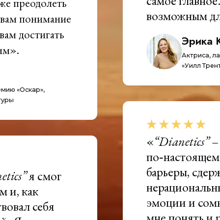
самое главное
оже преодолеть
возможным дл
т вам понимание
 вам достигать
Эрика 
им».
Актриса, л
«Уилл Трент
емию «Оскар»,
туры
«
“Dianetics”
– 
по‑настоящем
барьеры, сдер
etics”
я смог
нерациональны
м и, как
эмоции и сомн
твовал себя
мне понять и 