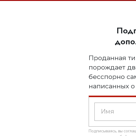
Подп
допо
Проданная ти
порождает дв
бесспорно сам
написанных о
Подписываясь, вы согл