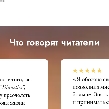
ент.
Что говорят читатели
«Я обожаю св
осле того, как
позволила мне
“Dianetics”
,
больше! Знать 
гу преодолеть
и принимать с
згоды жизни