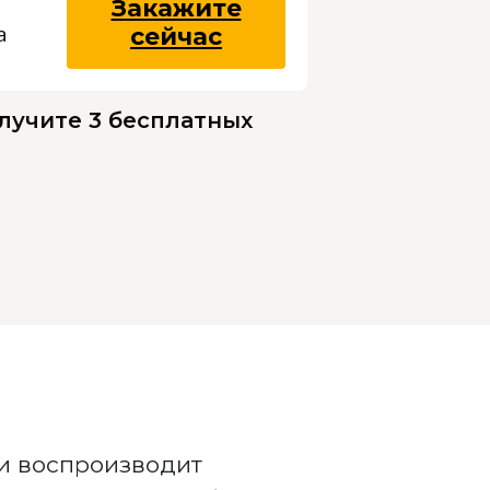
Закажите
сейчас
а
олучите 3 бесплатных
 и воспроизводит