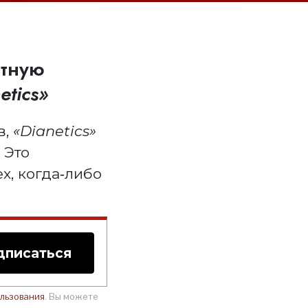
атную
etics»
в,
«Dianetics»
 Это
х, когда‑либо
дписаться
льзования
. Вы можете