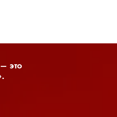
– это
».