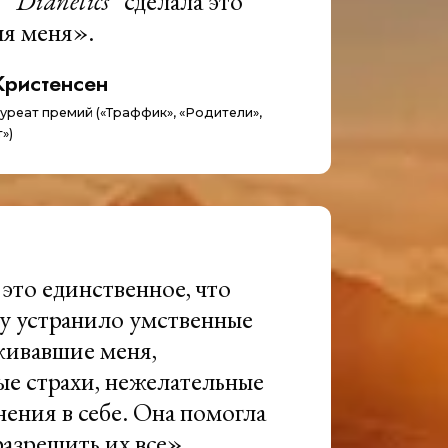
.
“Dianetics”
сделала это
я меня».
Кристенсен
ауреат премий («Траффик», «Родители»,
»)
это единственное, что
у устранило умственные
живавшие меня,
е страхи, нежелательные
ения в себе. Она помогла
разрешить их все».