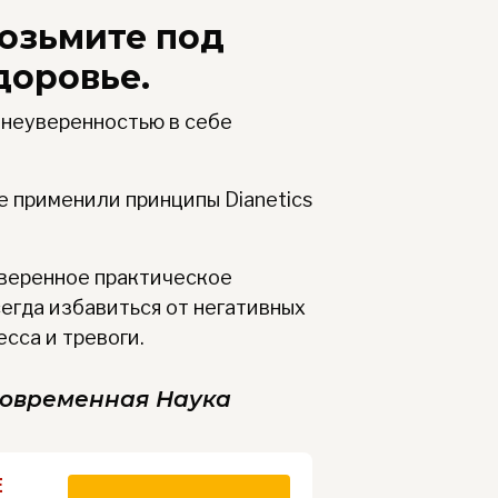
озьмите под
доровье.
с неуверенностью в себе
 применили принципы Dianetics
оверенное практическое
сегда избавиться от негативных
сса и тревоги.
 Современная Наука
Е