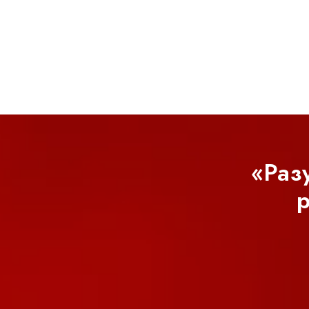
«Раз
р