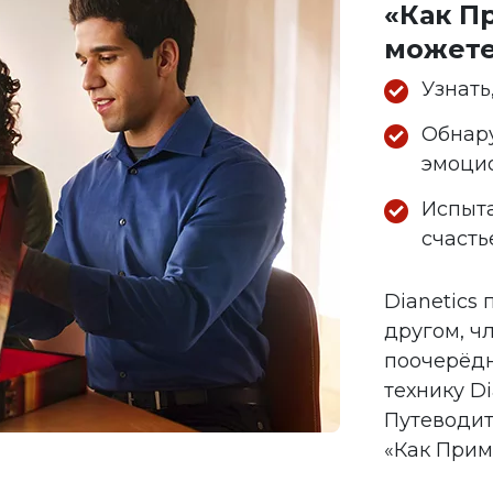
«Как П
можете
Узнать
Обнару
эмоци
Испыта
счасть
Dianetics
другом, ч
поочерёдн
технику D
Путеводит
«Как Приме