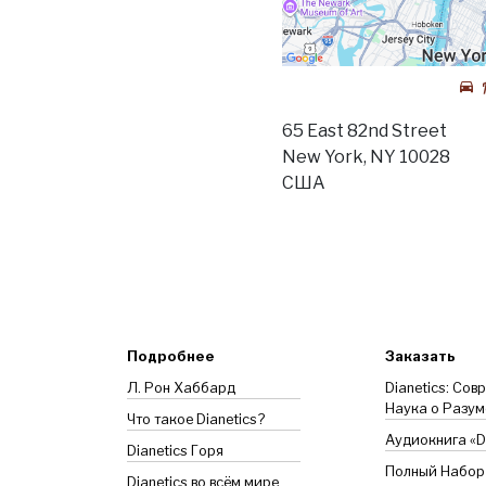
65 East 82nd Street
New York, NY 10028
США
Подробнее
Заказать
Л. Рон Хаббард
Dianetics: Сов
Наука о Разум
Что такое Dianetics?
Аудиокнига «Di
Dianetics
Горя
Полный Набор
Dianetics во всём мире