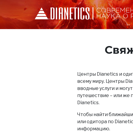
Свяж
Центры Dianetics и одит
всему миру. Центры Di
вводные услуги и могут
путешествие – или же 
Dianetics.
Чтобы найти ближайший
или одитора по Dianet
информацию.