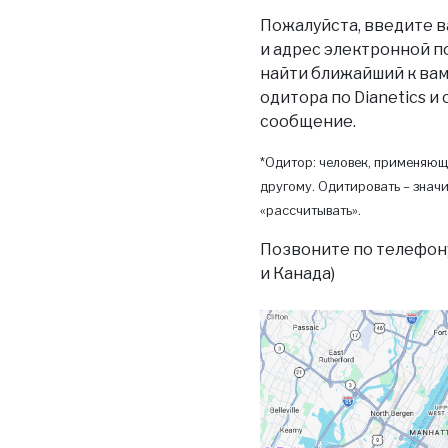
Пожалуйста, введите в
и адрес электронной п
найти ближайший к вам 
одитора по Dianetics и
сообщение.
*Одитор: человек, применяющ
другому. Одитировать – значи
«рассчитывать».
Позвоните по телефон
и Канада)