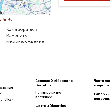
Как добраться
Изменить
местонахождение
Семинар Хаббарда по
Часто за
Dianetics
вопросы
ременная
е
Принять участие
Набор ин
в семинаре
для соци
anetics»
Центры Dianetics