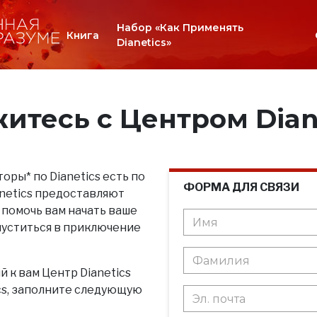
Набор «Как Применять
Книга
Dianetics»
итесь с Центром Dian
оры* по Dianetics есть по
ФОРМА ДЛЯ СВЯЗИ
anetics предоставляют
 помочь вам начать ваше
пуститься в приключение
 к вам Центр Dianetics
ics, заполните следующую