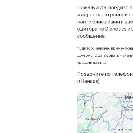
Пожалуйста, введите в
и адрес электронной п
найти ближайший к вам 
одитора по Dianetics и
сообщение.
*Одитор: человек, применяющ
другому. Одитировать – значи
«рассчитывать».
Позвоните по телефон
и Канада)