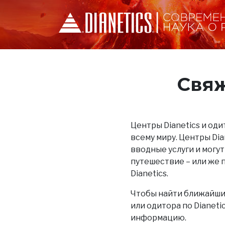
Свяж
Центры Dianetics и одит
всему миру. Центры Di
вводные услуги и могут
путешествие – или же 
Dianetics.
Чтобы найти ближайший
или одитора по Dianet
информацию.