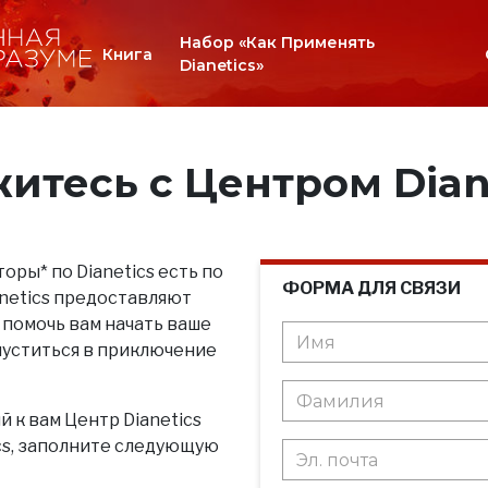
Набор «Как Применять
Книга
Dianetics»
итесь с Центром Dian
оры* по Dianetics есть по
ФОРМА ДЛЯ СВЯЗИ
anetics предоставляют
 помочь вам начать ваше
пуститься в приключение
 к вам Центр Dianetics
ics, заполните следующую