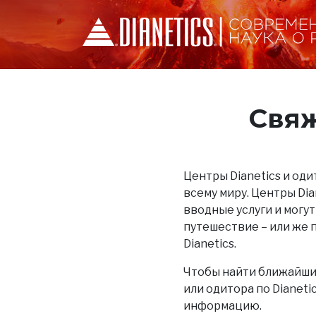
Свяж
Центры Dianetics и одит
всему миру. Центры Di
вводные услуги и могут
путешествие – или же 
Dianetics.
Чтобы найти ближайший
или одитора по Dianet
информацию.