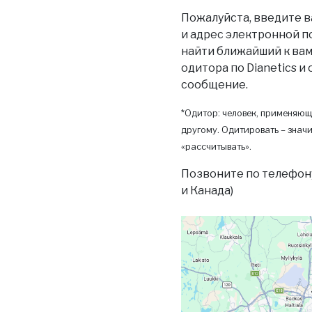
Пожалуйста, введите в
и адрес электронной п
найти ближайший к вам 
одитора по Dianetics и
сообщение.
*Одитор: человек, применяющ
другому. Одитировать – значи
«рассчитывать».
Позвоните по телефон
и Канада)