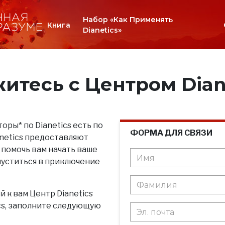
Набор «Как Применять
Книга
Dianetics»
итесь с Центром Dian
оры* по Dianetics есть по
ФОРМА ДЛЯ СВЯЗИ
anetics предоставляют
 помочь вам начать ваше
пуститься в приключение
 к вам Центр Dianetics
ics, заполните следующую