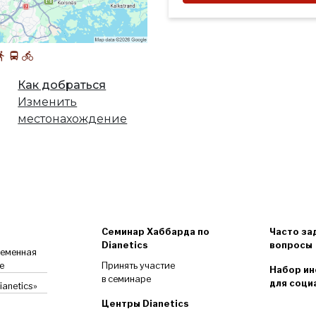
Как добраться
Изменить
местонахождение
Семинар Хаббарда по
Часто за
Dianetics
вопросы
ременная
е
Принять участие
Набор ин
в семинаре
для соци
anetics»
Центры Dianetics