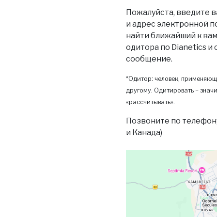
Пожалуйста, введите в
и адрес электронной п
найти ближайший к вам 
одитора по Dianetics и
сообщение.
*Одитор: человек, применяющ
другому. Одитировать – значи
«рассчитывать».
Позвоните по телефон
и Канада)