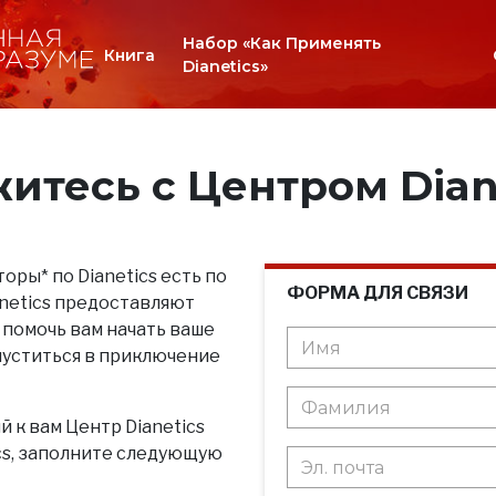
Набор «Как Применять
Книга
Dianetics»
итесь с Центром Dian
оры* по Dianetics есть по
ФОРМА ДЛЯ СВЯЗИ
anetics предоставляют
 помочь вам начать ваше
пуститься в приключение
 к вам Центр Dianetics
ics, заполните следующую