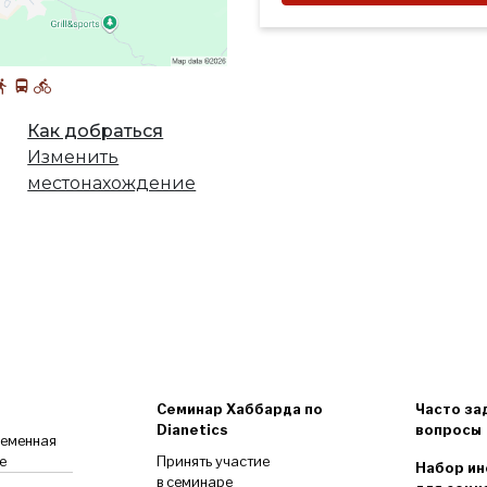
Как добраться
Изменить
местонахождение
Семинар Хаббарда по
Часто за
Dianetics
вопросы
ременная
е
Принять участие
Набор ин
в семинаре