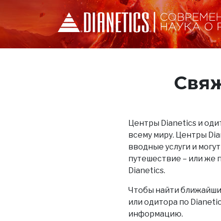
Свяж
Центры Dianetics и одит
всему миру. Центры Di
вводные услуги и могут
путешествие – или же 
Dianetics.
Чтобы найти ближайший
или одитора по Dianet
информацию.