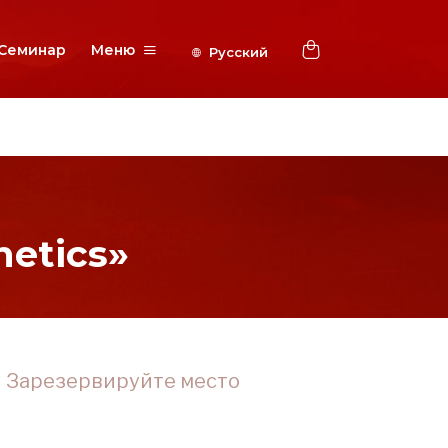
Семинар
Меню
etics»
Зарезервируйте место