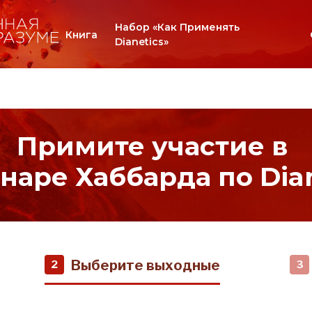
Набор «Как Применять
Книга
Dianetics»
Примите участие в
наре Хаббарда по Dian
Выберите выходные
2
3