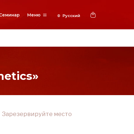
Семинар
Меню
etics»
Зарезервируйте место