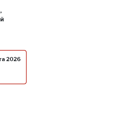
,
ий
та 2026