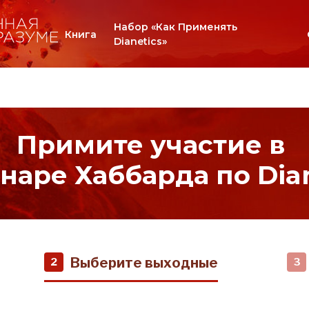
Набор «Как Применять
Книга
Dianetics»
Примите участие в
наре Хаббарда по Dian
Выберите выходные
2
3