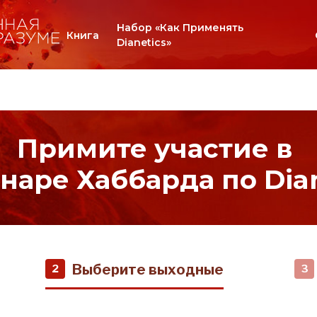
Набор «Как Применять
Книга
Dianetics»
Примите участие в
наре Хаббарда по Dian
Выберите выходные
2
3