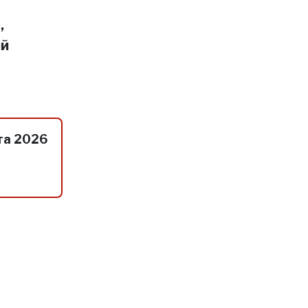
,
ий
та 2026