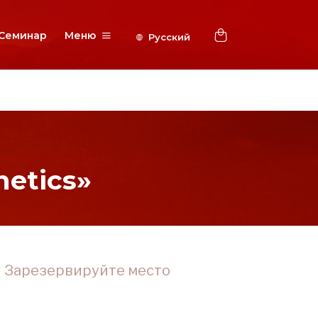
Семинар
Меню
etics»
Зарезервируйте место