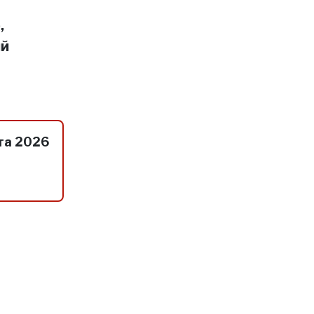
,
ий
та 2026