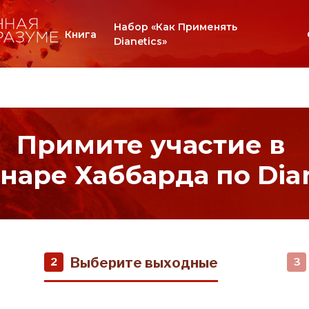
Набор «Как Применять
Книга
Dianetics»
Примите участие в
наре Хаббарда по Dian
Выберите выходные
2
3