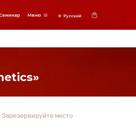
Семинар
Меню
etics»
Зарезервируйте место