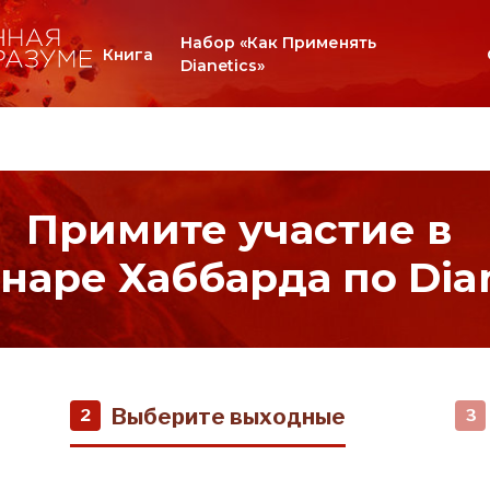
Набор «Как Применять
Книга
Dianetics»
Примите участие в
наре Хаббарда по Dian
Выберите выходные
2
3