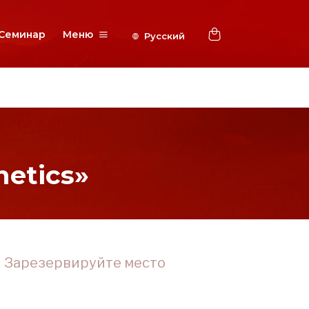
Семинар
Меню
etics»
Зарезервируйте место