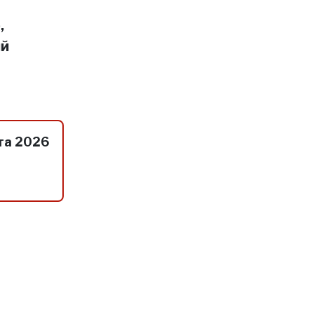
,
ий
та 2026