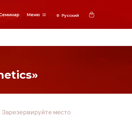
Семинар
Меню
etics»
Зарезервируйте место