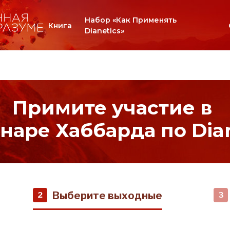
Набор «Как Применять
Книга
Dianetics»
Примите участие в
наре Хаббарда по Dian
Выберите выходные
2
3