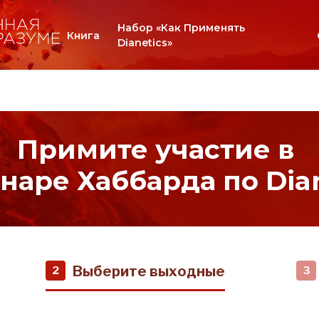
Набор «Как Применять
Книга
Dianetics»
Примите участие в
наре Хаббарда по Dian
Выберите выходные
2
3