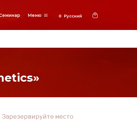
Семинар
Меню
etics»
Зарезервируйте место