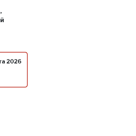
,
ий
та 2026