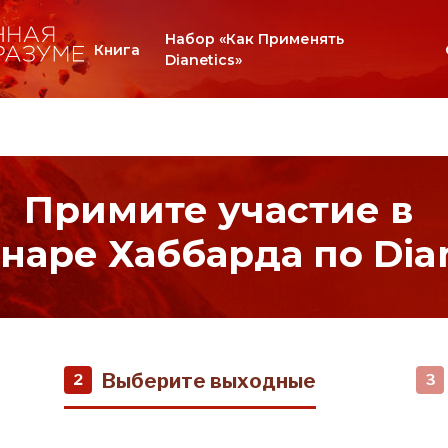
Набор «Как Применять
Книга
Dianetics»
Примите участие в
наре Хаббарда по Dian
Выберите выходные
2
3