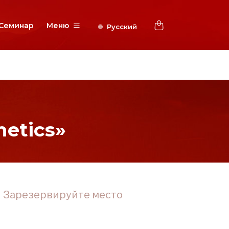
Семинар
Меню
etics»
Зарезервируйте место