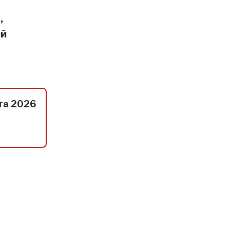
,
ий
та 2026