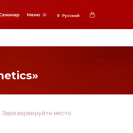
Семинар
Меню
etics»
Зарезервируйте место