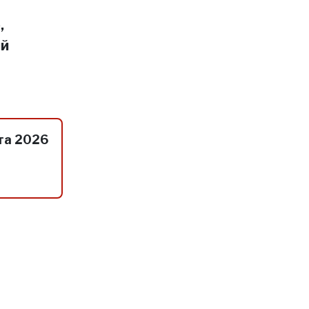
,
ий
та 2026