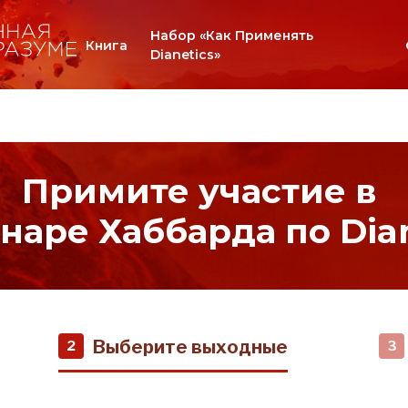
Набор «Как Применять
Книга
Dianetics»
Примите участие в
наре Хаббарда по Dian
Выберите выходные
2
3