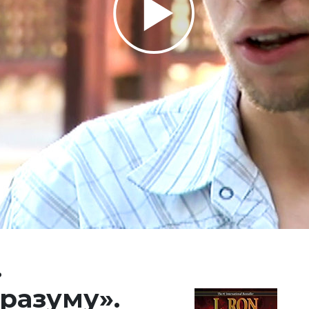
Play
Video
.
разуму».