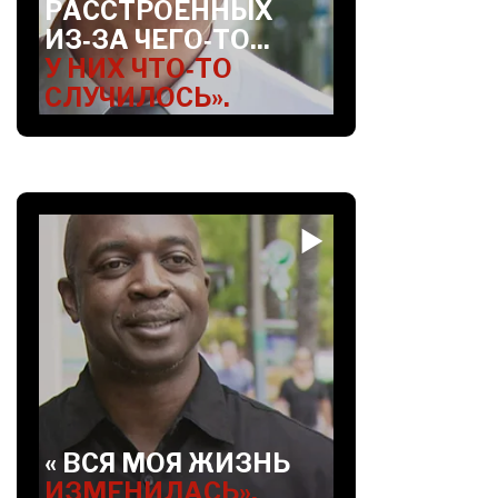
РАССТРОЕННЫХ
ИЗ‑ЗА ЧЕГО‑ТО...
У НИХ ЧТО‑ТО
СЛУЧИЛОСЬ».
« ВСЯ МОЯ ЖИЗНЬ
ИЗМЕНИЛАСЬ».